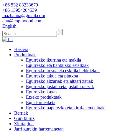
+86 532 83233679
+86 13954264539
mazhanua@gmail.com
chu@enpuwood.com
English
Hasiera
Produktuak
Egurrezko ikurrina eta makila
Egurrezko eta banbuzko estalkiak
Egurrezko tresna eta eskuila heldulekua
Egurrezko takua eta pintxoa
Egurrezko altzariak eta altzari zatiak
Egurrezko jostailu eta jostailu piezak
Egurrezko kaxak
Etxeko produktuak
Egur torneaketa
Egurrezko paperezko eta kirol-elementuak
Berriak
Guri buruz
Ziurtagiria
Jarri gurekin harremanetan