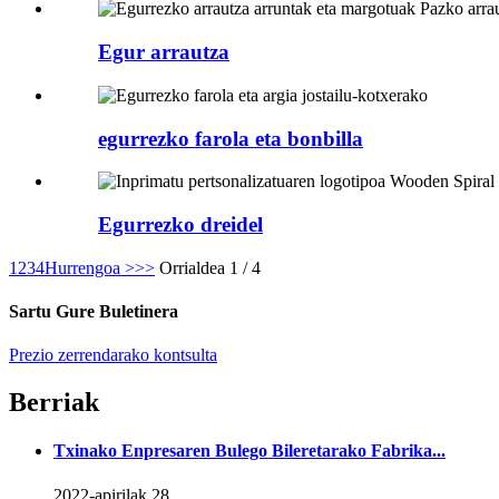
Egur arrautza
egurrezko farola eta bonbilla
Egurrezko dreidel
1
2
3
4
Hurrengoa >
>>
Orrialdea 1 / 4
Sartu Gure Buletinera
Prezio zerrendarako kontsulta
Berriak
Txinako Enpresaren Bulego Bileretarako Fabrika...
2022-apirilak 28