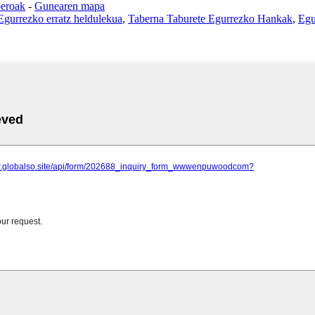
beroak
-
Gunearen mapa
Egurrezko erratz heldulekua
,
Taberna Taburete Egurrezko Hankak
,
Egu