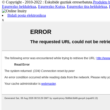
© Copyright - 2010-2022 : Eskubide guztiak erreserbatuta.
Produktu 
Egurrezko heldulekua
,
Egurrezko Kutxa
,
Egurrezko tira-heldulekua
,
Bidali posta elektronikoa
x