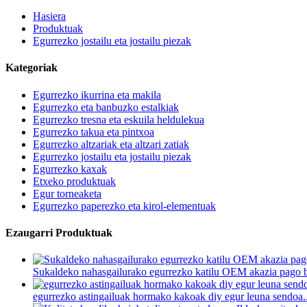
Hasiera
Produktuak
Egurrezko jostailu eta jostailu piezak
Kategoriak
Egurrezko ikurrina eta makila
Egurrezko eta banbuzko estalkiak
Egurrezko tresna eta eskuila heldulekua
Egurrezko takua eta pintxoa
Egurrezko altzariak eta altzari zatiak
Egurrezko jostailu eta jostailu piezak
Egurrezko kaxak
Etxeko produktuak
Egur torneaketa
Egurrezko paperezko eta kirol-elementuak
Ezaugarri Produktuak
Sukaldeko nahasgailurako egurrezko katilu OEM akazia pago 
egurrezko astingailuak hormako kakoak diy egur leuna sendoa..