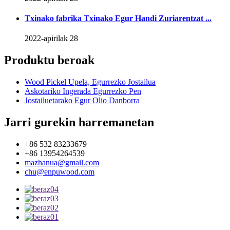
Txinako fabrika Txinako Egur Handi Zuriarentzat ...
2022-apirilak 28
Produktu beroak
Wood Pickel Upela, Egurrezko Jostailua
Askotariko Ingerada Egurrezko Pen
Jostailuetarako Egur Olio Danborra
Jarri gurekin harremanetan
+86 532 83233679
+86 13954264539
mazhanua@gmail.com
chu@enpuwood.com