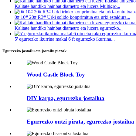
Kalitate handiko hainbat diametro eta luzera Multigro...
0# 10# 20# R3# Urki solido konprimitua eta urki estaldura...
Kalitate handiko hainbat diametro eta luzera egurrezko...
5' egurrezko ikurrina makal 6 ft egurrezko ikurrina...
Egurrezko jostailu eta jostailu piezak
Wood Castle Block Toy
DIY karpa, egurrezko jostailua
Egurrezko ontzi pirata, egurrezko jostailua