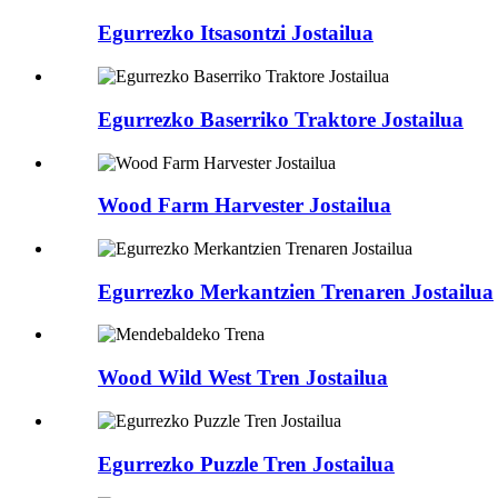
Egurrezko Itsasontzi Jostailua
Egurrezko Baserriko Traktore Jostailua
Wood Farm Harvester Jostailua
Egurrezko Merkantzien Trenaren Jostailua
Wood Wild West Tren Jostailua
Egurrezko Puzzle Tren Jostailua