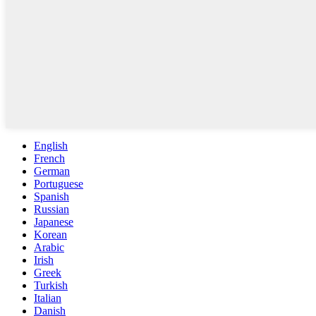
English
French
German
Portuguese
Spanish
Russian
Japanese
Korean
Arabic
Irish
Greek
Turkish
Italian
Danish