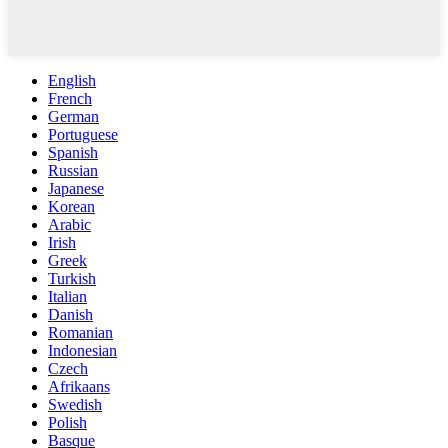
English
French
German
Portuguese
Spanish
Russian
Japanese
Korean
Arabic
Irish
Greek
Turkish
Italian
Danish
Romanian
Indonesian
Czech
Afrikaans
Swedish
Polish
Basque