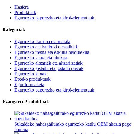
Hasiera
Produktuak
Egurrezko paperezko eta kirol-elementuak
Kategoriak
Egurrezko ikurrina eta makila
Egurrezko eta banbuzko estalkiak
Egurrezko tresna eta eskuila heldulekua
Egurrezko takua eta pintxoa
Egurrezko altzariak eta altzari zatiak
Egurrezko jostailu eta jostailu piezak
Egurrezko kaxak
Etxeko produktuak
Egur torneaketa
Egurrezko paperezko eta kirol-elementuak
Ezaugarri Produktuak
Sukaldeko nahasgailurako egurrezko katilu OEM akazia pago
banbua