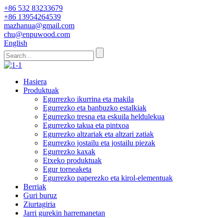
+86 532 83233679
+86 13954264539
mazhanua@gmail.com
chu@enpuwood.com
English
Hasiera
Produktuak
Egurrezko ikurrina eta makila
Egurrezko eta banbuzko estalkiak
Egurrezko tresna eta eskuila heldulekua
Egurrezko takua eta pintxoa
Egurrezko altzariak eta altzari zatiak
Egurrezko jostailu eta jostailu piezak
Egurrezko kaxak
Etxeko produktuak
Egur torneaketa
Egurrezko paperezko eta kirol-elementuak
Berriak
Guri buruz
Ziurtagiria
Jarri gurekin harremanetan