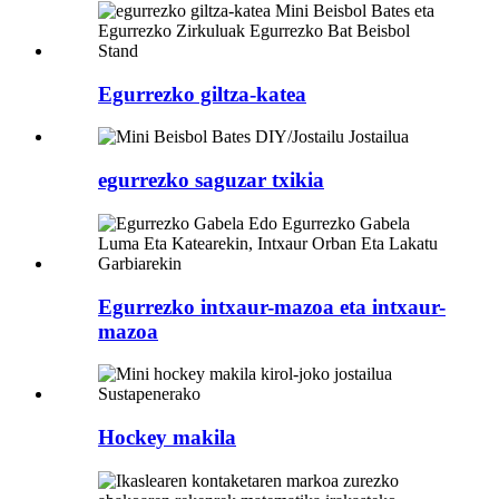
Egurrezko giltza-katea
egurrezko saguzar txikia
Egurrezko intxaur-mazoa eta intxaur-
mazoa
Hockey makila