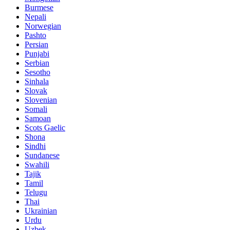
Burmese
Nepali
Norwegian
Pashto
Persian
Punjabi
Serbian
Sesotho
Sinhala
Slovak
Slovenian
Somali
Samoan
Scots Gaelic
Shona
Sindhi
Sundanese
Swahili
Tajik
Tamil
Telugu
Thai
Ukrainian
Urdu
Uzbek