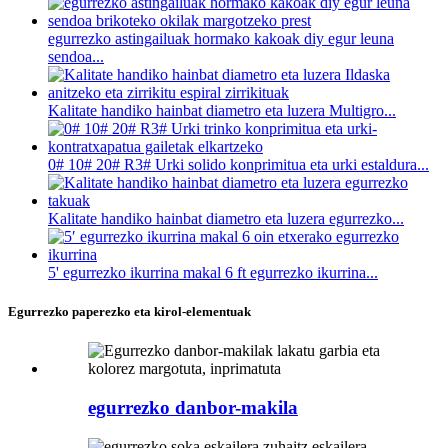
egurrezko astingailuak hormako kakoak diy egur leuna
sendoa...
Kalitate handiko hainbat diametro eta luzera Multigro...
0# 10# 20# R3# Urki solido konprimitua eta urki estaldura...
Kalitate handiko hainbat diametro eta luzera egurrezko...
5' egurrezko ikurrina makal 6 ft egurrezko ikurrina...
Egurrezko paperezko eta kirol-elementuak
egurrezko danbor-makila