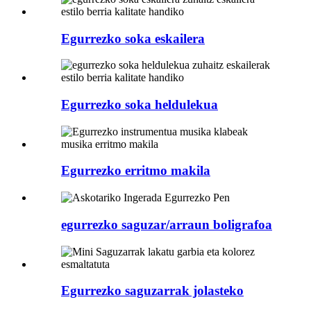
Egurrezko soka eskailera
Egurrezko soka heldulekua
Egurrezko erritmo makila
egurrezko saguzar/arraun boligrafoa
Egurrezko saguzarrak jolasteko