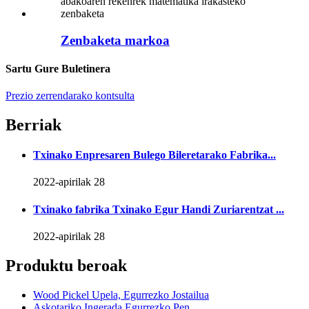
Zenbaketa markoa
Sartu Gure Buletinera
Prezio zerrendarako kontsulta
Berriak
Txinako Enpresaren Bulego Bileretarako Fabrika...
2022-apirilak 28
Txinako fabrika Txinako Egur Handi Zuriarentzat ...
2022-apirilak 28
Produktu beroak
Wood Pickel Upela, Egurrezko Jostailua
Askotariko Ingerada Egurrezko Pen