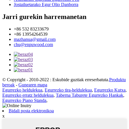
Jostailuetarako Egur Olio Danborra
Jarri gurekin harremanetan
+86 532 83233679
+86 13954264539
mazhanua@gmail.com
chu@enpuwood.com
© Copyright - 2010-2022 : Eskubide guztiak erreserbatuta.
Produktu
beroak
-
Gunearen mapa
Egurrezko heldulekua
,
Egurrezko tira-heldulekua
,
Egurrezko Kutxa
,
Egurrezko erratz heldulekua
,
Taberna Taburete Egurrezko Hankak
,
Egurrezko Piano Standa
,
Bidali posta elektronikoa
x